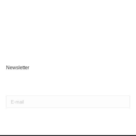
PRÉSENTATIONS 2020
PRÉSENTATIONS 2019
PRÉSENTATIONS 2018
PRÉSENTATIONS 2017
Newsletter
Abonnez-vous à la newsletter et soyez informé des actualités des
Rencontres Lyonnaises de Rythmologie